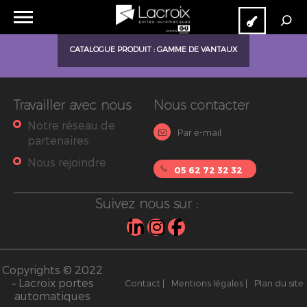
Recherche
pour :
CATALOGUE PRODUIT : GAMME DE VANTAUX
Cloud
Extranet
RECHERCHE
Travailler avec nous
Nous contacter
Notre réseau de
Par e-mail
partenaires
Nous rejoindre
05 62 72 32 32
Suivez nous sur :
Copyrights © 2022
– Lacroix portes
Contact |
Mentions légales |
Plan du site
automatiques