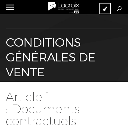
Recherche
pour :
Cloud
Extranet
RECHERCHE
CONDITIONS
GÉNÉRALES DE
VENTE
Article 1
: Documents
contractuels