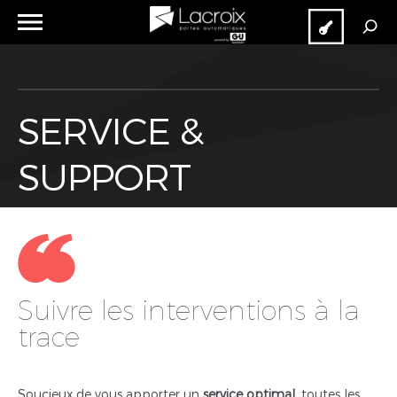
Recherche
pour :
Cloud
Extranet
RECHERCHE
SERVICE &
SUPPORT
Suivre les interventions à la
trace
Soucieux de vous apporter un
service optimal
, toutes les